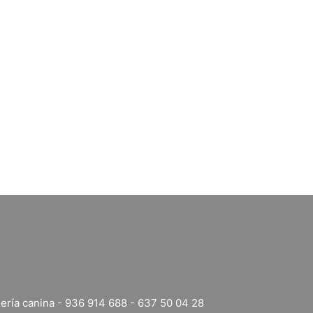
ería canina
-
936 914 688
-
637 50 04 28